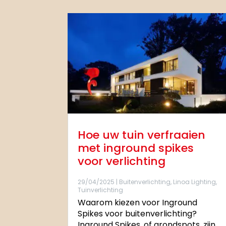
Hoe uw tuin verfraaien
met inground spikes
voor verlichting
29/04/2025
|
Buitenverlichting
,
Linoa Lighting
,
Tuinverlichting
Waarom kiezen voor Inground
Spikes voor buitenverlichting?
Inground Spikes, of grondspots, zijn