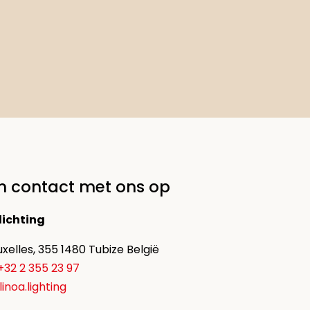
 contact met ons op
lichting
xelles, 355 1480 Tubize België
+32 2 355 23 97
noa.lighting