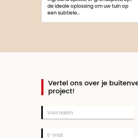
de ideale oplossing om uw tuin op
een subtiele...
Vertel ons over je buitenve
project!
V
o
o
r
E
n
-
a