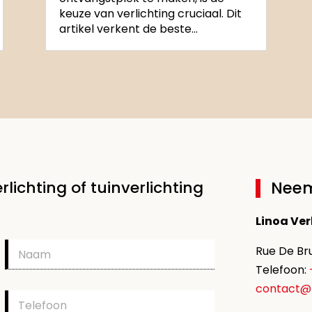
keuze van verlichting cruciaal. Dit
artikel verkent de beste...
rlichting of tuinverlichting
Neem
Linoa Ver
N
Rue De Bru
a
Telefoon:
a
m
contact@li
T
e