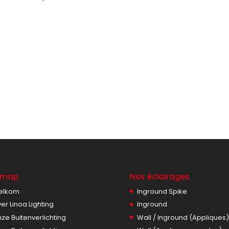
emap
Nos éclairages
elkom
Inground Spike
er Linoa Lighting
Inground
ze Buitenverlichting
Wall / Inground (Appliques)