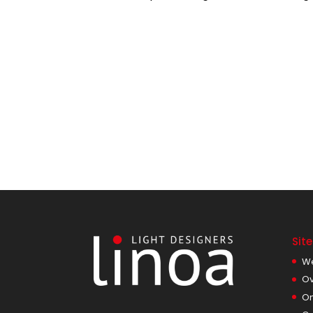
Sit
W
Ov
On